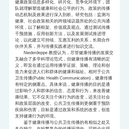
健康政策信息多样化、碎片化、竞争化环境下，团
队就理解塑造健康和社会公平的行为、政策的传播
动态机制及效果进行深入剖析。研究包括：监测与
健康、社会政策相关的跨领域议题所处的公共沟通
环境，以了解框架、价值观及观点。通过测试传播
干预措施，应用创新方法，以及发展测试推进理
论，以此建立可持续、互惠互利的关系，长期合作
伙伴关系，并与传播实践者进行知识交流。
Niederdeppe 教授认为，尽管健康传播的发展交
叉融合了多学科理论范式，但健康传播有清晰的定
义，即旨在通过运用传播学证据、策略、理论和创
造力来促进人们和群体的健康和福祉。相对于公共
卫生传播(Public Health Communication)，健康传播
有特定的侧重点。具体来说，健康传播的目的是通
过影响个人和群体的信念、态度和行为，来改善健
康结果。它不仅关注个体行为的改变，还关注社会
和政策层面的改变。公共卫生传播则更侧重于预防
疾病和伤害，目标是通过政策和系统的改变，创造
支持健康行为的环境。
鉴于健康传播与公共卫生传播的有相似之处又
各自独立，在纷繁复杂的传播环境中，可能会出现