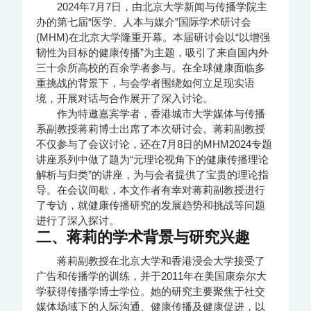
2024年7月7日，由北京大学新闻与传播学院主
办的第七届“医学、人本与媒介”国际学术研讨会
(MHM)在北京大学隆重开幕。本届研讨会以“以增强
韧性为目标的健康传播”为主题，吸引了来自国内外
三十余所高校的百余学者参与。在全球健康面临多
重挑战的背景下，与会学者围绕如何立足现实语
境，开展对话与合作展开了深入讨论。
作为特邀嘉宾学者，香港城市大学媒体与传播
系副教授蒋莉博士出席了本次研讨会。蒋莉副教授
不仅参与了会议讨论，还在7月8日的MHM2024专题
讲座系列中做了题为“元理论视角下的健康传播理论
解析与归类”的讲座，为与会者提供了宝贵的理论指
导。在会议间歇，本文作者有幸对蒋莉副教授进行
了专访，就健康传播研究的发展趋势和挑战等问题
进行了深入探讨。
二、蒋莉的学术背景与研究兴趣
蒋莉副教授在北京大学和香港浸会大学接受了
广告和传播学的训练，并于2011年在美国康奈尔大
学获得传播学博士学位。她的研究主要聚焦于社交
媒体场域下的人际沟通、健康传播及健康促进，以