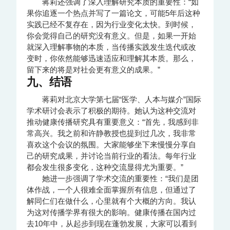
蒋莉还强调了深入理解研究本质的重要性：“如
果你追逐一个热点并写了一篇论文，可能5年后这种
实践已经不复存在，因为行业变化太快。到时候，
你会觉得自己的研究没有意义。但是，如果一开始
就深入理解事物的本质，当传播实践发生迭代或改
变时，你依然能够迅速适应和理解其本质。那么，
留下来的将是对社会更有意义的成果。”
九、结语
蒋莉对北京大学第七届“医学、人本与媒介”国际
学术研讨会表示了积极的期待。她认为这种交流对
推动健康传播研究具有重要意义：“首先，我感到非
常高兴。我之前和许静教授也提到过几次，我非常
喜欢这个会议的氛围。大家能够坐下来慢慢分享自
己的研究成果，并讨论当前行业的看法。每年行业
都会发生很多变化，这种交流显得尤为重要。”
她进一步强调了学术交流的重要性：“我们是团
体作战，一个人很难全面掌握所有信息，但通过了
解同仁们在做什么，心里就有个大概的方向。我认
为这对传播学界有很大的影响。健康传播在国内过
去10年中，从起步到现在蓬勃发展，大家可以看到