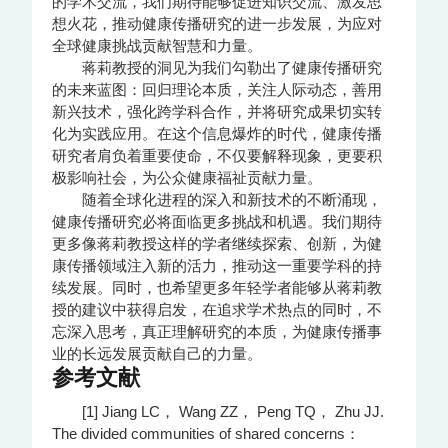
的学术交流，我们期待能够促进知识交流、激发思
想火花，推动健康传播研究的进一步发展，为应对
全球健康挑战贡献智慧和力量。
蒋莉教授的洞见为我们勾勒出了健康传播研究
的未来蓝图：回归理论本质，关注人际动态，善用
新兴技术，强化跨学科合作，并将研究成果切实转
化为实践应用。在这个信息爆炸的时代，健康传播
研究者肩负着重要使命，不仅要解释现象，更要积
极影响社会，为公众健康福祉贡献力量。
随着全球化进程的深入和新技术的不断涌现，
健康传播研究必将面临更多挑战和机遇。我们期待
更多像蒋莉教授这样的学者继续探索、创新，为健
康传播领域注入新的活力，推动这一重要学科的持
续发展。同时，也希望更多年轻学者能够从蒋莉教
授的建议中获得启发，在追求学术热点的同时，不
忘深入思考，真正理解研究的本质，为健康传播事
业的长远发展贡献自己的力量。
参考文献
[1] Jiang LC， Wang ZZ， Peng TQ， Zhu JJ.
The divided communities of shared concerns：