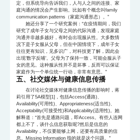
定，但系统导向告诉我们，人与人之间的连接、家
庭沟通的情况会产生影响。比如有个概念叫family
communication patterns（家庭沟通形态）。”
她还分享了一个研究案例：“在疫情期间，我们
研究了成年子女与父母之间的代际沟通，发现家庭
沟通并非越多越好，有时会出现服从性。大多数情
况下是子女服从父母，但在中国情境下，成年子女
往往更有知识，见多识广，对科技更了解，因此会
出现’数字反哺’。父母为了保持一致，可能会服从子
女的意见。这种服从性并不是坏事，反而可以保证
家庭作为一个单位统一行动，非常有意思。”
五、社交媒体与健康信息传播
在讨论社交媒体对健康信息传播的影响时，蒋
莉引用了5A模型[1]，包括Access(通路)、
Availability(可用性)、Appropriateness(适当性)、
Acceptability(可接受性)和Applicability(适用性)。她
解释道：“首先是通路问题，即Access。有些人连网
都上不了，谈什么信息获取呢?然后是信息的
Availability，不仅要能够上网，还要有高质量的信
息。Missing Information 指的就是这个问题。”